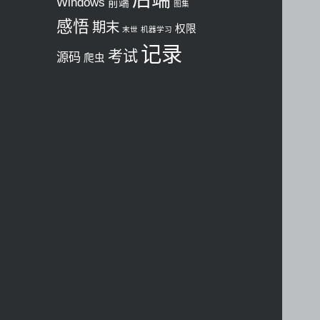
Windows
前端
图集
感悟
期末
权限
末世
机器学习
记录
考试
源码
爬虫