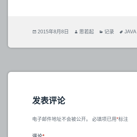
发
2015年8月8日
作
思若起
分
记录
标
JAVA
布
者
类
签
于
发表评论
电子邮件地址不会被公开。
必填项已用
*
标注
评论
*