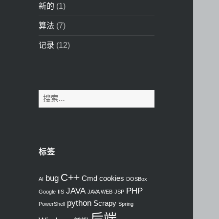
新的
(1)
算法
(7)
记录
(12)
搜
索
：
标签
C++
bug
Cmd
cookies
AI
DOSBox
JAVA
PHP
Google
IIS
JAVA WEB
JSP
python
Scrapy
PowerShell
Spring
后端