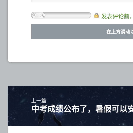
发表评论前
文
章
上一篇
中考成绩公布了，暑假可以
导
上
航
篇
文