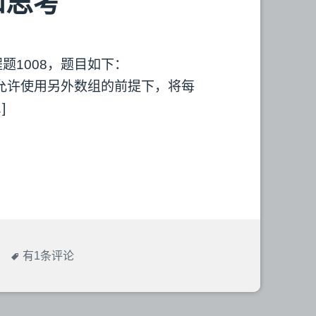
和思考
中文）编程题1008，题目如下：
不允许使用另外数组的前提下，将每
]
PAT(Basic
有1条评论
Level)1008
数
组