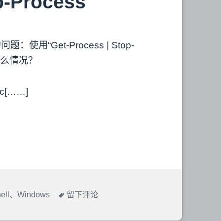
p-Process
验
使用“Get-Process | Stop-
现什么情况？
[……]
ell
、
Windows
于
留下评论
关
于