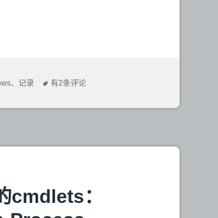
ows
、
记录
【多
有2条评论
图】
Windows
3.2
在
DOSBox
0.74
环
境
下
的cmdlets：
的
体