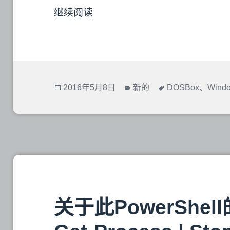
继续阅读
发
2016年5月8日
分
新的
标
DOSBox
、
Wind
布
类
签
于
关于此PowerShell