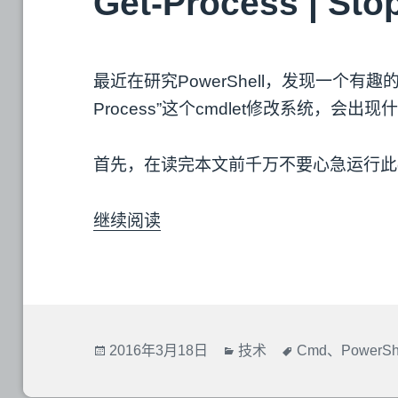
Get-Process | Sto
最近在研究PowerShell，发现一个有趣的问题：
Process”这个cmdlet修改系统，会出
首先，在读完本文前千万不要心急运行此c
继续阅读
发
2016年3月18日
分
技术
标
Cmd
、
PowerSh
布
类
签
于