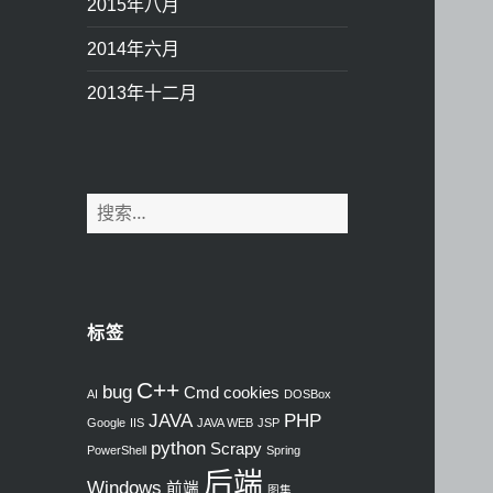
2015年八月
2014年六月
2013年十二月
搜
索
：
标签
C++
bug
Cmd
cookies
AI
DOSBox
JAVA
PHP
Google
IIS
JAVA WEB
JSP
python
Scrapy
PowerShell
Spring
后端
Windows
前端
图集