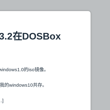
元
素
循
环
右
移
3.2在DOSBox
问
题
的
解
答
和
ndows1.0的iso镜像。
思
考
windows10共存。
…]