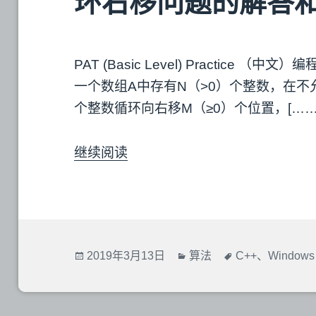
环右移问题的解答
PAT (Basic Level) Practice （
一个数组A中存有N（>0）个整数，在
个整数循环向右移M（≥0）个位置，[……
继续阅读
发
2019年3月13日
分
算法
标
C++
、
Windows
布
类
签
于